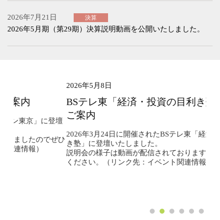
2026年7月21日
決算
2026年5月期（第29期）決算説明動画を公開いたしました。
2026年5月8日
2
BSテレ東「経済・投資の目利き塾」出演の
ご案内
に登壇
2026年3月24日に開催されたBSテレ東「経済・投資の目利
でぜひ
き塾」に登壇いたしました。
ア
説明会の様子は動画が配信されておりますのでぜひご視聴
は
ください。（リンク先：イベント関連情報）
上
度
今
め