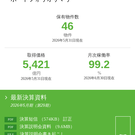
保有物件数
46
物件
2026年5月31日現在
取得価格
月次稼働率
5,421
99.2
%
億円
2026年6月30日現在
2026年5月31日現在
最新決算資料
2026年5月期（第29期）
決算短信
（574KB）
訂正
一
PDF
決算説明会資料
（9.6MB）
PDF
決算説明会書き起こし
FILE