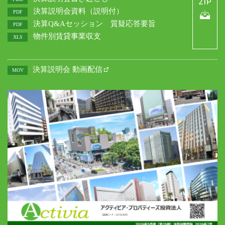
決算説明会資料（説明付）
PDF
決算Q&Aセッション 質疑応答要旨
PDF
物件別賃貸事業収支
XLS
決算説明会 動画配信
MOV