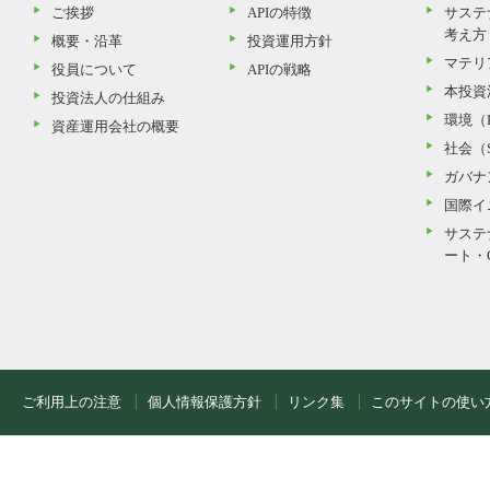
ご挨拶
APIの特徴
サステ
考え方
概要・沿革
投資運用方針
マテリ
役員について
APIの戦略
本投資
投資法人の仕組み
環境（
資産運用会社の概要
社会（
ガバナ
国際イ
サステ
ート・
ご利用上の注意
個人情報保護方針
リンク集
このサイトの使い