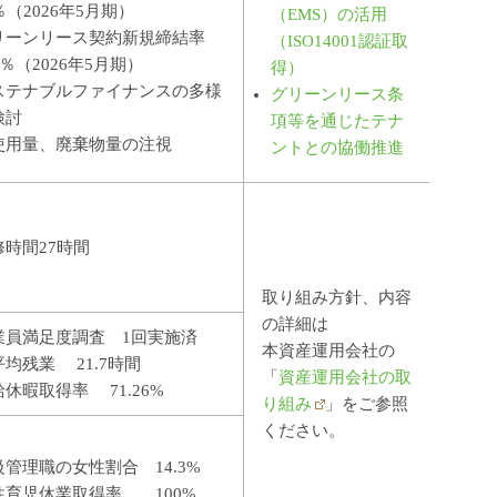
％（2026年5月期）
（EMS）の活用
リーンリース契約新規締結率
（ISO14001認証取
0％（2026年5月期）
得）
ステナブルファイナンスの多様
グリーンリース条
検討
項等を通じたテナ
使用量、廃棄物量の注視
ントとの協働推進
修時間27時間
取り組み方針、内容
の詳細は
業員満足度調査 1回実施済
本資産運用会社の
平均残業 21.7時間
「
資産運用会社の取
休暇取得率 71.26%
り組み
」をご参照
ください。
級管理職の女性割合 14.3%
性育児休業取得率 100%