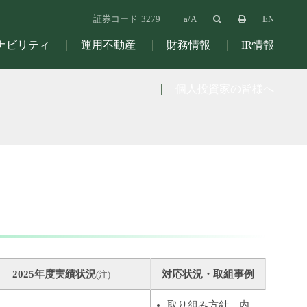
証券コード
3279
EN
ナビリティ
運用不動産
財務情報
IR情報
個人投資家の皆様へ
2025年度実績状況
対応状況・取組事例
(注)
取り組み方針、内