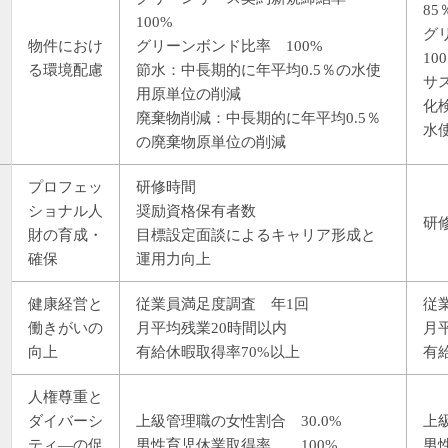
85
100%
グ
物件におけ
グリーンボンド比率 100%
10
る環境配慮
節水：中長期的に年平均0.5％の水使
サ
用原単位の削減
化
廃棄物削減：中長期的に年平均0.5％
水
の廃棄物原単位の削減
プロフェッ
研修時間
ショナル人
奨励資格保有者数
研
財の育成・
目標設定面談によるキャリア形成と
確保
運用力向上
健康経営と
従業員満足度調査 年1回
従
働きがいの
月平均残業20時間以内
月
向上
有給休暇取得率70%以上
有給
人権尊重と
ダイバーシ
上級管理職の女性割合 30.0%
上
ティ―の促
男性育児休業取得率 100%
男