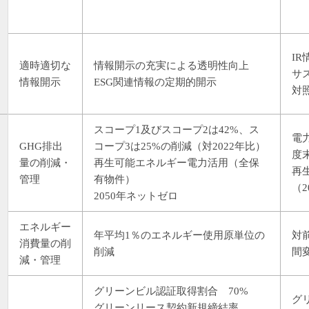
I
適時適切な
情報開示の充実による透明性向上
サ
情報開示
ESG関連情報の定期的開示
対
スコープ1及びスコープ2は42%、ス
電
GHG排出
コープ3は25%の削減（対2022年比）
度末
量の削減・
再生可能エネルギー電力活用（全保
再
管理
有物件）
（2
2050年ネットゼロ
エネルギー
年平均1％のエネルギー使用原単位の
対
消費量の削
削減
間
減・管理
グリーンビル認証取得割合 70%
グ
グリーンリース契約新規締結率