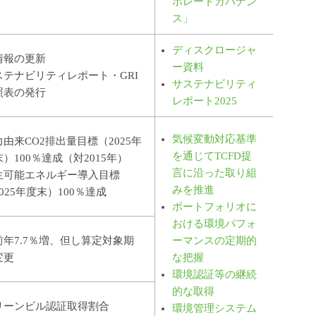
ポレートガバナン
ス」
ディスクロージャ
R情報の更新
ー資料
ステナビリティレポート・GRI
サステナビリティ
照表の発行
レポート2025
気候変動対応基準
力由来CO2排出量目標（2025年
を通じてTCFD提
）100％達成（対2015年）
言に沿った取り組
生可能エネルギー導入目標
みを推進
025年度末）100％達成
ポートフォリオに
おける環境パフォ
前年7.7％増、但し算定対象期
ーマンスの定期的
変更
な把握
環境認証等の継続
的な取得
リーンビル認証取得割合
環境管理システム