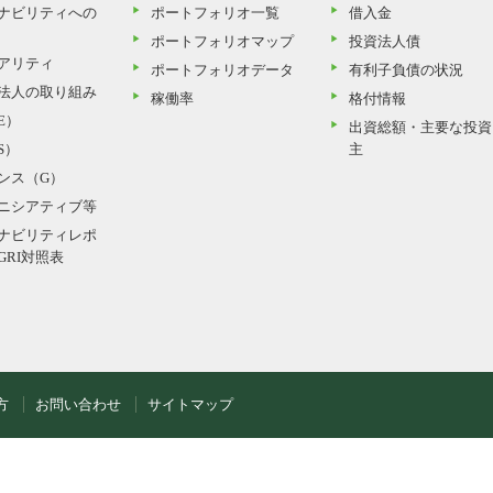
ナビリティへの
ポートフォリオ一覧
借入金
ポートフォリオマップ
投資法人債
アリティ
ポートフォリオデータ
有利子負債の状況
法人の取り組み
稼働率
格付情報
E）
出資総額・主要な投資
S）
主
ンス（G）
ニシアティブ等
ナビリティレポ
GRI対照表
方
お問い合わせ
サイトマップ