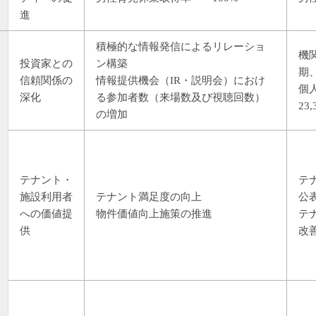
進
積極的な情報発信によるリレーショ
機関
投資家との
ン構築
期
信頼関係の
情報提供機会（IR・説明会）におけ
個
深化
る参加者数（来場数及び視聴回数）
23
の増加
テナント・
テ
施設利用者
テナント満足度の向上
公
への価値提
物件価値向上施策の推進
テ
供
改