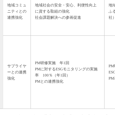
地域コミュ
地域社会の安全・安心、利便性向上
地
ニティとの
に資する取組の強化
ふ
連携強化
社会課題解決への参画促進
社
PM研修実施 年1回
サプライヤ
P
PMに対するESGモニタリングの実施
ーとの連携
E
率 100％（年1回）
強化
P
PMとの連携強化