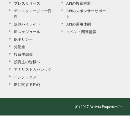
プレスリリース
APIの投資対象
ディスクロージャー資
APIのスポンサーサポー
料
ト
決算ハイライト
APIの運用体制
IRスケジュール
イベント関連情報
IRポリシー
分配金
投資主総会
投資主の皆様へ
アナリストカバレッジ
インデックス
IRに関するFAQ
(C) 2017 Activia Properties Inc.