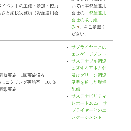
域イベントの主催・参加・協力
いては本資産運用
るさと納税実施済（資産運用会
会社の「
資産運用
）
会社の取り組
み
」をご参照く
ださい。
サプライヤーとの
エンゲージメント
サステナブル調達
に関する基本方針
M研修実施 1回実施済み
及びグリーン調達
SGモニタリング実施率 100％
基準を通じた環境
M表彰実施
配慮
サステナビリティ
レポート2025「サ
プライヤーとのエ
ンゲージメント」