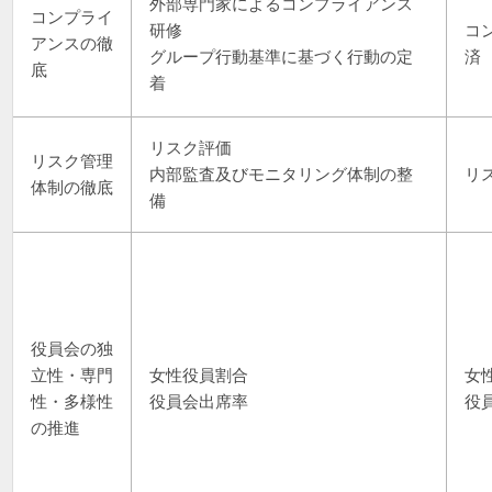
外部専門家によるコンプライアンス
コンプライ
研修
コ
アンスの徹
グループ行動基準に基づく行動の定
済
底
着
リスク評価
リスク管理
内部監査及びモニタリング体制の整
リ
体制の徹底
備
役員会の独
立性・専門
女性役員割合
女
性・多様性
役員会出席率
役員
の推進